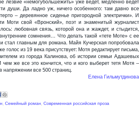
пое лезвие «немогубольшежить» уже ведет, медленно ведет
и души. Да ладно уж, ничего особенного: там давно все
стерто – деревянное сиденье пригородной электрички». И
ети Моти свой «Вронский», поэт и знаменитый журналист
лось: любовная связь, которой она и жаждет, и стыдится,
внутренние сомнения… Что делать такой «тете Моте» с ее
с и стал главным для романа. Майя Кучерская попробовала
же голос из 19 века присутствует: Мотя редактирует письма,
ителем из города Калинова, об истории семьи Адашевых
И чем же все это кончится, что и кого выберет тетя Мотя –
в напряжении все 500 страниц.
Елена Гильмутдинова
ан
,
Семейный роман
,
Современная российская проза