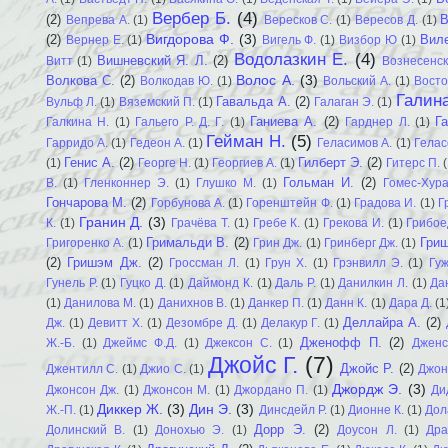
Вербер Б.
(4)
(2)
В
Вепрева А.
(1)
Вересков С.
(1)
Вересов Д.
(1)
Вигдорова Ф.
(3)
(2)
Виле
Вернер Е.
(1)
Вигель Ф.
(1)
Визбор Ю
(1)
Водолазкин Е.
(4)
Вишневский Я. Л.
(2)
Витт
(1)
Вознесенс
Волос А.
(3)
Волкова С.
(2)
Волкодав Ю.
(1)
Вольский А.
(1)
Восто
Галин
Гавальда А.
(2)
Вульф Л.
(1)
Вяземский П.
(1)
Галаган Э.
(1)
Ганиева А.
(2)
Га
Галкина Н.
(1)
Гальего Р. Д. Г.
(1)
Гарднер Л.
(1)
Гейман Н.
(5)
Гарридо А.
(1)
Гедеон А.
(1)
Геласимов А.
(1)
Гелас
Генис А.
(2)
Гилберт Э.
(2)
(1)
Георге Н.
(1)
Георгиев А.
(1)
Гитерс П.
(
Гольман И.
(2)
В.
(1)
Гленконнер Э.
(1)
Глушко М.
(1)
Гомес-Хура
Гончарова М.
(2)
Горбунова А.
(1)
Горенштейн Ф.
(1)
Градова И.
(1)
Г
Гранин Д.
(3)
К.
(1)
Грачёва Т.
(1)
Гребе К.
(1)
Грекова И.
(1)
Грибое
Гримальди В.
(2)
Гриш
Григоренко А.
(1)
Грин Дж.
(1)
Гринберг Дж.
(1)
(2)
Гришэм Дж.
(2)
Гроссман Л.
(1)
Грун Х.
(1)
Грэнвилл Э.
(1)
Гу
Гунель Р.
(1)
Гуцко Д.
(1)
Даймонд К.
(1)
Даль Р.
(1)
Данилкин Л.
(1)
Да
(1)
Данилова М.
(1)
Данихнов В.
(1)
Данкер П.
(1)
Данн К.
(1)
Дара Д.
(1
Деллайра А.
(2)
Дж.
(1)
Девитт Х.
(1)
Дезомбре Д.
(1)
Делакур Г.
(1)
Дженофф П.
(2)
Ж.-Б.
(1)
Джеймс Ф.Д.
(1)
Джексон С.
(1)
Дженс
Джойс Г.
(7)
Джойс Р.
(2)
Джентилл С.
(1)
Джио С.
(1)
Джон
Джордж Э.
(3)
Джонсон Дж.
(1)
Джонсон М.
(1)
Джордано П.
(1)
Ди
Диккер Ж.
(3)
Дин Э.
(3)
Ж.-П.
(1)
Динсдейл Р.
(1)
Дионне К.
(1)
Дол
Дорр Э.
(2)
Долинский В.
(1)
Донохью Э.
(1)
Доусон Л.
(1)
Дра