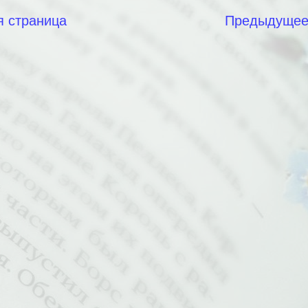
я страница
Предыдуще