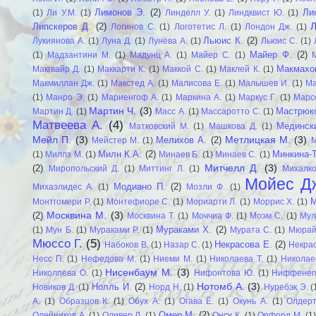
Лимонов Э.
(2)
Ли
(1)
Ли У.М.
(1)
Линделл У.
(1)
Линдквист Ю.
(1)
Л
Липскеров Д.
(2)
Логинов С.
(1)
Логотетис Л.
(1)
Лондон Дж.
(1)
Льюис К.
(2)
Лукиянова А.
(1)
Луна Д.
(1)
Лунёва А.
(1)
Льюис С.
(1)
Майер Ф.
(2)
(1)
Мадзантини М.
(1)
Мадунц А.
(1)
Майер С.
(1)
Макмахо
Макгвайр Д.
(1)
Маккарти К.
(1)
Маккой С.
(1)
Маклей К.
(1)
Макмиллан Дж.
(1)
Макстед А.
(1)
Малисова Е.
(1)
Малышев И.
(1)
Ма
(1)
Манро Э.
(1)
Мариенгоф А.
(1)
Маркина А.
(1)
Маркус Г.
(1)
Марс
Мартин Ч.
(3)
Мастрюко
Мартин Д.
(1)
Масс А.
(1)
Массаротто С.
(1)
Матвеева А.
(4)
Мединск
Матковский М.
(1)
Машкова Д.
(1)
Мейл П.
(3)
Метлицкая М.
(3)
Мелихов А.
(2)
Мейстер М.
(1)
М
Милн К.А.
(2)
Минкина-Т
(1)
Миллз М.
(1)
Минаев Б.
(1)
Минаев С.
(1)
Митчелл Д.
(3)
(2)
Миропольский Д.
(1)
Миттинг Л.
(1)
Михалко
Мойес Д
Модиано П.
(2)
Михаэлидес А.
(1)
Мозли Ф.
(1)
М
Монтгомери Р.
(1)
Монтефиоре С.
(1)
Мориарти Л.
(1)
Моррис Х.
(1)
Москвина М.
(3)
(2)
Москвина Т.
(1)
Моччиа Ф.
(1)
Моэм С.
(1)
Мул
Мураками Х.
(2)
(1)
Мун Б.
(1)
Мураками Р.
(1)
Мурата С.
(1)
Мюрай
Мюссо Г.
(5)
Некрасова Е.
(2)
Набоков В.
(1)
Назар С.
(1)
Некрас
Несс П.
(1)
Нефедова М.
(1)
Ниеми М.
(1)
Николаева Т.
(1)
Николае
Нисенбаум М.
(3)
Николпева О.
(1)
Нифонтова Ю.
(1)
Ниффенегг
Нотомб А.
(3)
Нолль И.
(2)
Новиков Д.
(1)
Норд Н.
(1)
Нуребэк Э.
(
А.
(1)
Образцов К.
(1)
Обух А.
(1)
Огава Ё.
(1)
Окунь А.
(1)
Олдерт
Омер М.
(2)
Олейников А.
(1)
Оливер Л.
(1)
Онсу К.
(1)
Орфорд М.
(1)