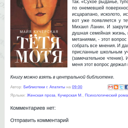
так. «Сухое рыданье, ту
по онемевшей поверхност
исцарапано, исколото, и
вот уже появляется у т
Михаил Ланин. И закрути
душная семейная жизнь, 
метаниями, - этот вопро
собрать все мнения. И да
присланные школьным уч
(замечательное чтение). 
меня этот вопрос держал 
Книгу можно взять в центральной библиотеке.
Автор:
Библиотеки г. Апатиты
на
09:00
Ярлыки:
Женская проза
,
Кучерская М.
,
Психологический ром
Комментариев нет:
Отправить комментарий