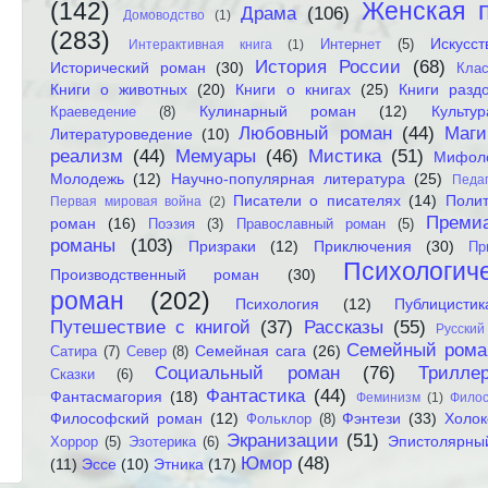
(142)
Женская 
Драма
(106)
Домоводство
(1)
(283)
Искусст
Интернет
(5)
Интерактивная книга
(1)
История России
(68)
Исторический роман
(30)
Клас
Книги о животных
(20)
Книги о книгах
(25)
Книги разд
Кулинарный роман
(12)
Культур
Краеведение
(8)
Любовный роман
(44)
Маги
Литературоведение
(10)
реализм
(44)
Мемуары
(46)
Мистика
(51)
Мифол
Молодежь
(12)
Научно-популярная литература
(25)
Педаг
Писатели о писателях
(14)
Полит
Первая мировая война
(2)
Преми
роман
(16)
Поэзия
(3)
Православный роман
(5)
романы
(103)
Призраки
(12)
Приключения
(30)
Пр
Психологич
Производственный роман
(30)
роман
(202)
Психология
(12)
Публицистик
Путешествие с книгой
(37)
Рассказы
(55)
Русский
Семейный рома
Семейная сага
(26)
Сатира
(7)
Север
(8)
Социальный роман
(76)
Трилле
Сказки
(6)
Фантастика
(44)
Фантасмагория
(18)
Феминизм
(1)
Фило
Философский роман
(12)
Фэнтези
(33)
Холок
Фольклор
(8)
Экранизации
(51)
Эпистолярны
Хоррор
(5)
Эзотерика
(6)
Юмор
(48)
(11)
Эссе
(10)
Этника
(17)