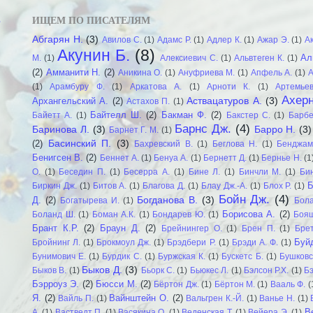
ИЩЕМ ПО ПИСАТЕЛЯМ
е
Абгарян Н.
(3)
Авилов С.
(1)
Адамс Р.
(1)
Адлер К.
(1)
Ажар Э.
(1)
А
Акунин Б.
(8)
Ал
М.
(1)
Алексиевич С.
(1)
Альвтеген К.
(1)
(2)
Амманити Н.
(2)
Аникина О.
(1)
Ануфриева М.
(1)
Апфель А.
(1)
А
(1)
Арамбуру Ф.
(1)
Аркатова А.
(1)
Арноти К.
(1)
Артемье
Ахерн
Аствацатуров А.
(3)
Архангельский А.
(2)
Астахов П.
(1)
Байтелл Ш.
(2)
Бакман Ф.
(2)
Байетт А.
(1)
Бакстер С.
(1)
Барбе
Барнс Дж.
(4)
Баринова Л.
(3)
Барро Н.
(3)
Барнет Г. М.
(1)
Басинский П.
(3)
(2)
Бахревский В.
(1)
Беглова Н.
(1)
Бенджам
Бенигсен В.
(2)
Беннет А.
(1)
Бенуа А.
(1)
Бернетт Д.
(1)
Бернье Н.
(1
О.
(1)
Беседин П.
(1)
Бесерра А.
(1)
Бине Л.
(1)
Бинчли М.
(1)
Би
Б
Биркин Дж.
(1)
Битов А.
(1)
Благова Д.
(1)
Блау Дж.-А.
(1)
Блох Р.
(1)
Бойн Дж.
(4)
Богданова В.
(3)
Д.
(2)
Богатырева И.
(1)
Бола
Борисова А.
(2)
Боланд Ш.
(1)
Боман А.К.
(1)
Бондарев Ю.
(1)
Бояш
Брант К.Р.
(2)
Браун Д.
(2)
Брейнингер О.
(1)
Брен П.
(1)
Брет
Буй
Бройнинг Л.
(1)
Брокмоул Дж.
(1)
Брэдбери Р.
(1)
Брэди А. Ф.
(1)
Бунимович Е.
(1)
Бурдик С.
(1)
Буржская К.
(1)
Бускетc Б.
(1)
Бушковс
Быков Д.
(3)
Быков В.
(1)
Бьорк С.
(1)
Бьюкес Л.
(1)
Бэлсон Р.Х.
(1)
Бэ
Бэрроуз Э.
(2)
Бюсси М.
(2)
Бёртон Дж.
(1)
Бёртон М.
(1)
Вааль Ф.
(
Я.
(2)
Вайнштейн О.
(2)
Вайль П.
(1)
Вальгрен К.-Й.
(1)
Ванье Н.
(1)
В
А.
(1)
Вастведт П.
(1)
Васякина О.
(1)
Веденская Т.
(1)
Вейера Э.
(1)