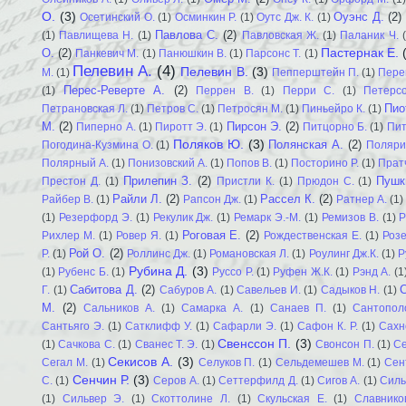
О.
(3)
Оуэнс Д.
(2)
Осетинский О.
(1)
Осминкин Р.
(1)
Оутс Дж. К.
(1)
Павлова С.
(2)
(1)
Павлищева Н.
(1)
Павловская Ж.
(1)
Паланик Ч.
Пастернак Е.
О.
(2)
Панкевич М.
(1)
Панюшкин В.
(1)
Парсонс Т.
(1)
Пелевин А.
(4)
Пелевин В.
(3)
М.
(1)
Пепперштейн П.
(1)
Пере
Перес-Реверте А.
(2)
(1)
Перрен В.
(1)
Перри С.
(1)
Петерс
Пио
Петрановская Л.
(1)
Петров С.
(1)
Петросян М.
(1)
Пиньейро К.
(1)
М.
(2)
Пирсон Э.
(2)
Пиперно А.
(1)
Пиротт Э.
(1)
Питцорно Б.
(1)
Пит
Поляков Ю.
(3)
Полянская А.
(2)
Погодина-Кузмина О.
(1)
Поляри
Полярный А.
(1)
Понизовский А.
(1)
Попов В.
(1)
Посторино Р.
(1)
Пратч
Прилепин З.
(2)
Пушк
Престон Д.
(1)
Пристли К.
(1)
Прюдон С.
(1)
Райли Л.
(2)
Рассел К.
(2)
Райбер В.
(1)
Рапсон Дж.
(1)
Ратнер А.
(1)
(1)
Резерфорд Э.
(1)
Рекулик Дж.
(1)
Ремарк Э.-М.
(1)
Ремизов В.
(1)
Р
Роговая Е.
(2)
Рихлер М.
(1)
Ровер Я.
(1)
Рождественская Е.
(1)
Роз
Рой О.
(2)
Р.
(1)
Роллинс Дж.
(1)
Романовская Л.
(1)
Роулинг Дж.К.
(1)
Р
Рубина Д.
(3)
(1)
Рубенс Б.
(1)
Руссо Р.
(1)
Руфен Ж.К.
(1)
Рэнд А.
(1
Сабитова Д.
(2)
Г.
(1)
Сабуров А.
(1)
Савельев И.
(1)
Садыков Н.
(1)
М.
(2)
Сальников А.
(1)
Самарка А.
(1)
Санаев П.
(1)
Сантопол
Сантьяго Э.
(1)
Сатклифф У.
(1)
Сафарли Э.
(1)
Сафон К. Р.
(1)
Сахн
Свенссон П.
(3)
(1)
Сачкова С.
(1)
Сванес Т. Э.
(1)
Свонсон П.
(1)
Се
Секисов А.
(3)
Сегал М.
(1)
Селуков П.
(1)
Сельдемешев М.
(1)
Сен
Сенчин Р.
(3)
С.
(1)
Серов А.
(1)
Сеттерфилд Д.
(1)
Сигов А.
(1)
Силь
(1)
Сильвер Э.
(1)
Скоттолине Л.
(1)
Скульская Е.
(1)
Славнико