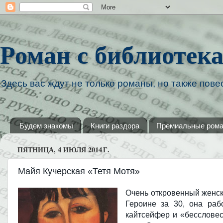
Роман с библиотек
Здесь вас ждут не только романы, но также повес
Будем знакомы
Книги раздора
Премиальные ром
ПЯТНИЦА, 4 ИЮЛЯ 2014 Г.
Майя Кучерская «Тетя Мотя»
Очень откровенный женск
Героине за 30, она раб
кайтсейфер и «бессловес