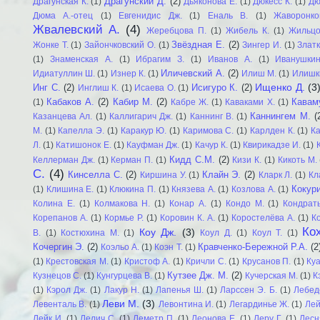
Драгунский Д.
(2)
Драгунская К.
(1)
Дьяконова Е.
(1)
Дюкесс К.
(1)
Дю
Дюма А.-отец
(1)
Евгенидис Дж.
(1)
Еналь В.
(1)
Жаворонко
Жвалевский А.
(4)
Жеребцова П.
(1)
Жибель К.
(1)
Жильцо
Звёздная Е.
(2)
Жонке Т.
(1)
Зайончковский О.
(1)
Зингер И.
(1)
Златк
(1)
Знаменская А.
(1)
Ибрагим З.
(1)
Иванов А.
(1)
Иванушки
Иличевский А.
(2)
Идиатуллин Ш.
(1)
Изнер К.
(1)
Илиш М.
(1)
Илишк
Ищенко Д.
(3
Инг С.
(2)
Исигуро К.
(2)
Инглиш К.
(1)
Исаева О.
(1)
Кабаков А.
(2)
Кабир М.
(2)
Каваму
(1)
Кабре Ж.
(1)
Каваками Х.
(1)
Каннингем М.
(
Казанцева Ал.
(1)
Каллигарич Дж.
(1)
Каннинг В.
(1)
М.
(1)
Капелла Э.
(1)
Каракур Ю.
(1)
Каримова С.
(1)
Карлден К.
(1)
К
Л.
(1)
Катишонок Е.
(1)
Кауфман Дж.
(1)
Качур К.
(1)
Квирикадзе И.
(1)
Кидд С.М.
(2)
Келлерман Дж.
(1)
Керман П.
(1)
Кизи К.
(1)
Кикоть М.
С.
(4)
Кинселла С.
(2)
Клайн Э.
(2)
Киршина У.
(1)
Кларк Л.
(1)
Кл
Кокур
(1)
Клишина Е.
(1)
Клюкина П.
(1)
Князева А.
(1)
Козлова А.
(1)
Колина Е.
(1)
Колмакова Н.
(1)
Конар А.
(1)
Кондо М.
(1)
Кондрать
Корепанов А.
(1)
Кормье Р.
(1)
Коровин К. А.
(1)
Коростелёва А.
(1)
К
Кох
Коу Дж.
(3)
В.
(1)
Костюхина М.
(1)
Коул Д.
(1)
Коул Т.
(1)
Кочергин Э.
(2)
Кравченко-Бережной Р.А.
(2
Коэльо А.
(1)
Коэн Т.
(1)
(1)
Крестовская М.
(1)
Кристоф А.
(1)
Кричли С.
(1)
Крусанов П.
(1)
Куа
Кутзее Дж. М.
(2)
Кузнецов С.
(1)
Кунгурцева В.
(1)
Кучерская М.
(1)
К
(1)
Кэрол Дж.
(1)
Лакур Н.
(1)
Лапенья Ш.
(1)
Ларссен Э. Б.
(1)
Лебед
Леви М.
(3)
Левенталь В.
(1)
Левонтина И.
(1)
Легардинье Ж.
(1)
Лей
Лейк И.
(1)
Лелич С.
(1)
Леметр П.
(1)
Леонова Е.
(1)
Леру Г.
(1)
Лесн